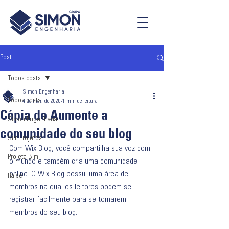
Post
Todos posts
Simon Engenharia
Todos posts
4 de mar. de 2020
1 min de leitura
Cópia de Aumente a
Simon Engenharia
comunidade do seu blog
Sim Projetos
Com Wix Blog, você compartilha sua voz com 
Projeta Bim
o mundo e também cria uma comunidade 
online. O Wix Blog possui uma área de 
Raise
membros na qual os leitores podem se 
registrar facilmente para se tornarem 
membros do seu blog.  