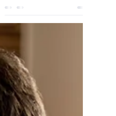
Simon Engenharia
4 de mar. de 2020
1 min de leitura
Cópia de Agora você pode escrever
no blog onde estiver!